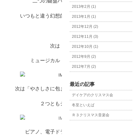
二つの鍵盤ハーモニカで演奏され
2013年2月 (1)
いつもと違う幻想的な雰囲気が素敵でした。
2013年1月 (1)
2012年12月 (2)
2012年11月 (3)
次は「メモリー」
2012年10月 (1)
2012年9月 (2)
ミュージカル キャッツの曲です。
2012年7月 (2)
最近の記事
次は「やさしさに包まれて」「となりのトトロ」
デイケアのクリスマス会
２つともジブリの曲です。
冬至といえば
Ｒ３クリスマス音楽会
ピアノ、電子ドラム、鉄琴で演奏され、