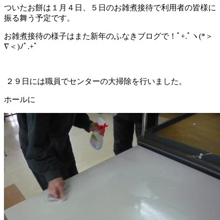
ついたお餅は１月４日、５日のお雑煮接待で利用者の皆様に
振る舞う予定です。
お雑煮接待の様子はまた新年のふなきブログで！ﾟ+.ﾟヽ(*＞
∇＜)ﾉﾟ.+ﾟ
２９日には職員でセンターの大掃除を行いました。
ホールに