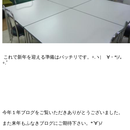
これで新年を迎える準備はバッチリです。+.ヽ| ゝ∀・*|ﾉ｡
+.ﾟ
今年１年ブログをご覧いただきありがとうございました。
また来年もふなきブログにご期待下さい。*´∀`)ﾉ