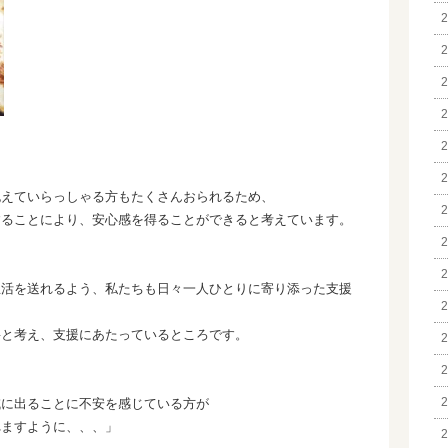
2
2
2
2
2
2
抱えていらっしゃる方もたくさんおられるため、
2
することにより、安心感を得ることができると考えています。
2
2
生活を送れるよう、私たちも日々一人ひとりに寄り添った支援
2
要と考え、支援にあたっているところです。
2
2
2
域に出ることに不安を感じている方が
れますように、、、」
2