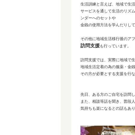
生活訓練と言えば、地域で生
サービスを通して生活のリズ
ンダーへのセットや
金銭の使用方法を学んだりし
その他に地域生活移行後のア
訪問
支援
も行っています。
訪問支援では、実際に地域で
地域生活定着の為の服薬・金
その方が必要とする支援を行
先日、ある方のご自宅を訪問
また、相談等話を聞き、普段
気持ちも楽になるとの話もあ