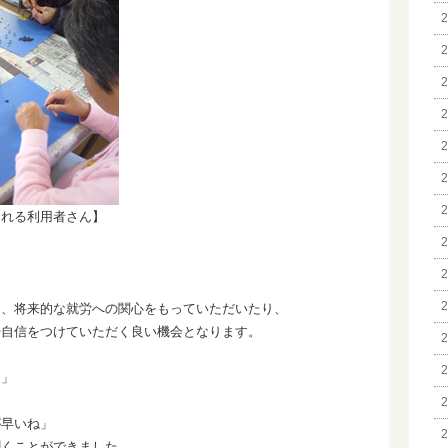
2
2
2
2
2
2
2
される利用者さん】
2
2
2
し、将来的な就労への関心をもっていただいたり、
や自信をつけていただく良い機会となります。
2
2
た」
2
が早いね」
2
聞くことができました。