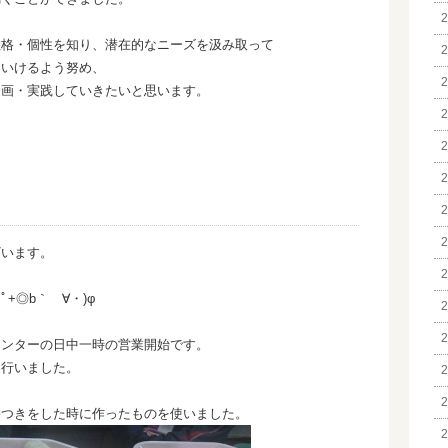
2
性格・個性を知り、潜在的なニーズを汲み取って
2
ていけるよう努め、
2
企画・実践していきたいと思います。
2
2
2
2
2
ざいます。
2
。
+◎b｀ゝ∀・)φ
2
2
センターの日中一時の営業開始です。
を行いました。
2
2
餅つきをした時に作ったものを使いました。
2