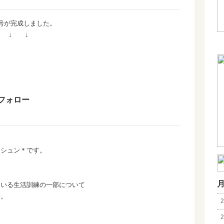
号が完成しました。
 ↓ ↓
フォロー
＊シュン＊です。
ている生活訓練の一部について
す。
2
2