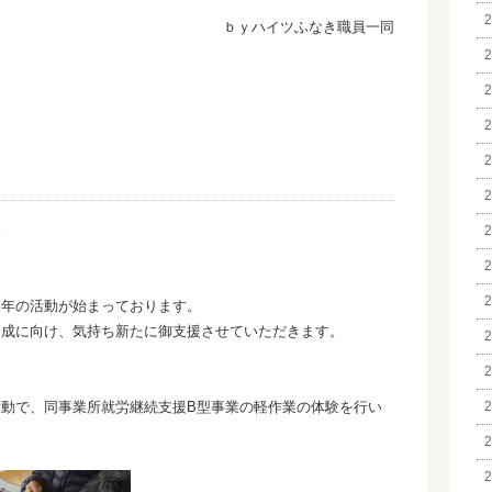
2
ｂｙハイツふなき職員一同
2
2
2
2
2
。
2
2
2
今年の活動が始まっております。
達成に向け、気持ち新たに御支援させていただきます。
2
2
動で、同事業所就労継続支援B型事業の軽作業の体験を行い
2
2
2