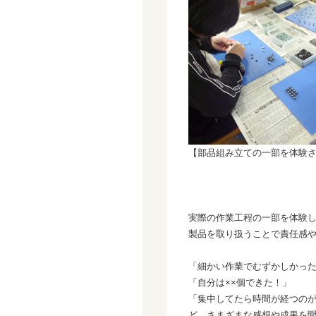
【部品組み立ての一部を体験
実際の作業工程の一部を体験
製品を取り扱うことで責任感
「細かい作業でむずかしかっ
「自分は××個できた！」
「集中してたら時間が経つの
ど、さまざまな感想や成果を