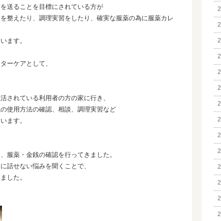
活を送ることを目標にされている方が
2
ムを整えたり、調理実習をしたり、確実な服薬の為に服薬カレ
2
ています。
2
2
フターケアとして、
2
2
生活されている利用者の方の家に行き、
2
銭の使用方法の確認、相談、調理実習など
2
ないます。
2
2
し、服薬・金銭の確認を行ってきました。
人に話せない悩みを聞くことで、
2
りました。
2
2
2